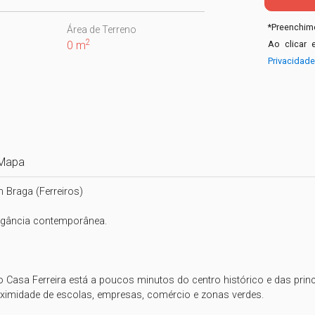
*
Preenchime
Área de Terreno
2
0 m
Ao clicar 
Privacidad
Mapa
raga (Ferreiros)

egância contemporânea.

Casa Ferreira está a poucos minutos do centro histórico e das princi
proximidade de escolas, empresas, comércio e zonas verdes.
