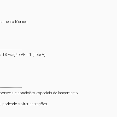
mento técnico;

--------------------

a T3 Fração AF 5.1 (Lote A)

--------------------

oníveis e condições especiais de lançamento.

 podendo sofrer alterações.
