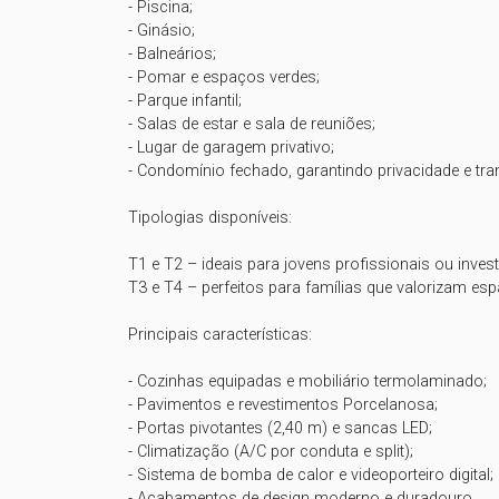
- Piscina;

- Ginásio;

- Balneários;

- Pomar e espaços verdes;

- Parque infantil;

- Salas de estar e sala de reuniões;

- Lugar de garagem privativo;

- Condomínio fechado, garantindo privacidade e tra
Tipologias disponíveis:

T1 e T2 – ideais para jovens profissionais ou investi
T3 e T4 – perfeitos para famílias que valorizam espa
Principais características:

- Cozinhas equipadas e mobiliário termolaminado;

- Pavimentos e revestimentos Porcelanosa;

- Portas pivotantes (2,40 m) e sancas LED;

- Climatização (A/C por conduta e split);

- Sistema de bomba de calor e videoporteiro digital;

- Acabamentos de design moderno e duradouro.
