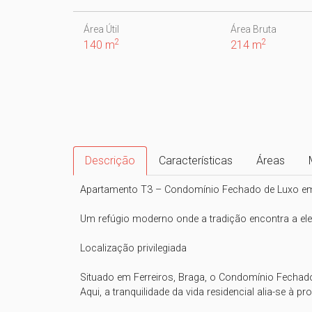
Área Útil
Área Bruta
2
2
140 m
214 m
Descrição
Características
Áreas
Apartamento T3 – Condomínio Fechado de Luxo em B
Um refúgio moderno onde a tradição encontra a el
Localização privilegiada

Situado em Ferreiros, Braga, o Condomínio Fechado 
Aqui, a tranquilidade da vida residencial alia-se à 