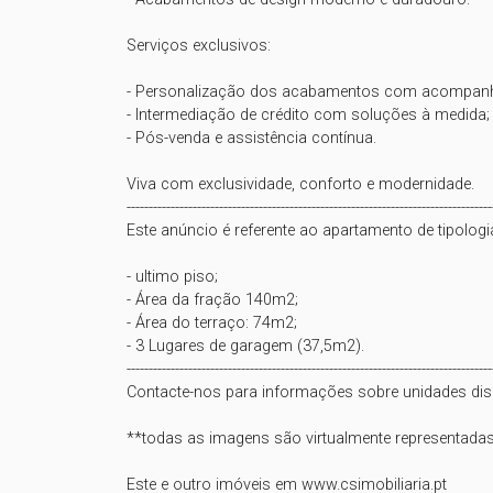
Serviços exclusivos:

- Personalização dos acabamentos com acompanha
- Intermediação de crédito com soluções à medida;

- Pós-venda e assistência contínua.

Viva com exclusividade, conforto e modernidade.

------------------------------------------------------------------------------------
Este anúncio é referente ao apartamento de tipologi
- ultimo piso;

- Área da fração 140m2;

- Área do terraço: 74m2;

- 3 Lugares de garagem (37,5m2).

------------------------------------------------------------------------------------
Contacte-nos para informações sobre unidades disp
**todas as imagens são virtualmente representadas,
Este e outro imóveis em www.csimobiliaria.pt
