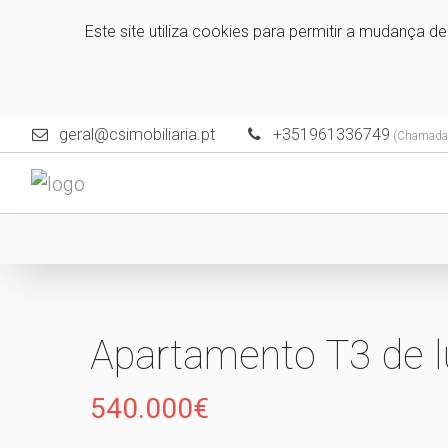
Este site utiliza cookies para permitir a mudança d
geral@csimobiliaria.pt
+351961336749
(Chamada p
Apartamento T3 de l
540.000€