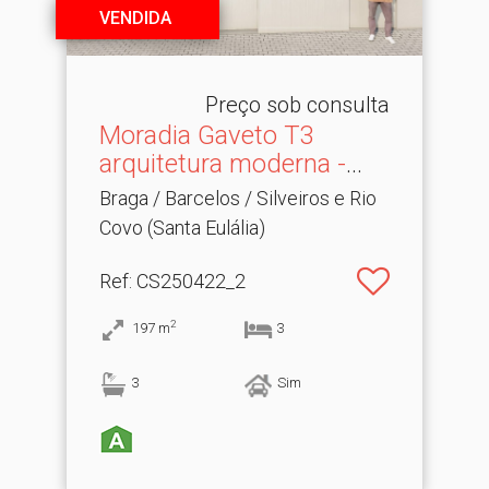
VENDIDA
Preço sob consulta
Moradia Gaveto T3
arquitetura moderna -
Barce.​..
Braga / Barcelos / Silveiros e Rio
Covo (Santa Eulália)
Ref
: CS250422_2
2
197
m
3
3
Sim