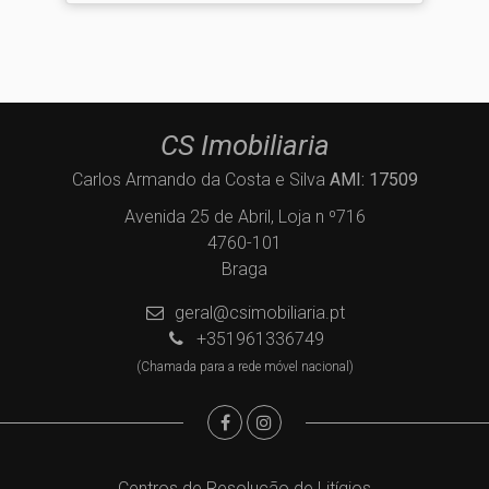
CS Imobiliaria
Carlos Armando da Costa e Silva
AMI: 17509
Avenida 25 de Abril, Loja n º716
4760-101
Braga
geral@csimobiliaria.pt
+351961336749
(Chamada para a rede móvel nacional)
Centros de Resolução de Litígios