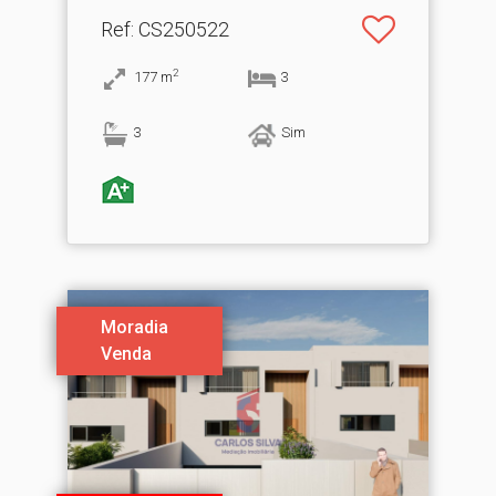
Ref
: CS250522
2
177
m
3
3
Sim
Moradia
Venda