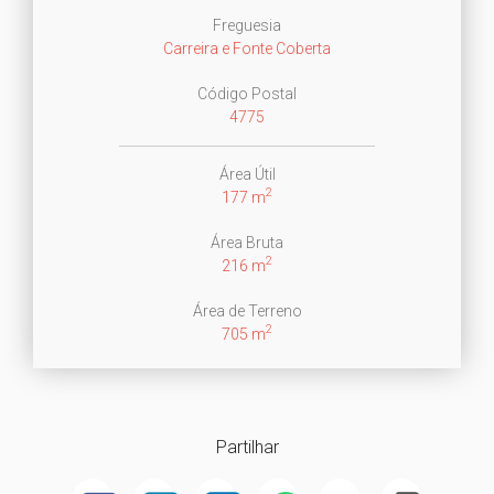
Freguesia
Carreira e Fonte Coberta
Código Postal
4775
Área Útil
2
177 m
Área Bruta
2
216 m
Área de Terreno
2
705 m
Partilhar