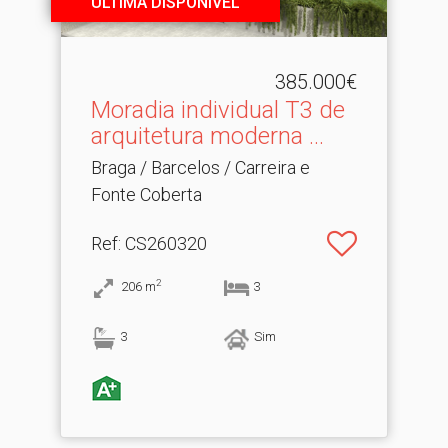
ÚLTIMA DISPONÍVEL
385.000€
Moradia individual T3 de
arquitetura moderna .​..
Braga / Barcelos / Carreira e
Fonte Coberta
Ref
: CS260320
2
206
m
3
3
Sim