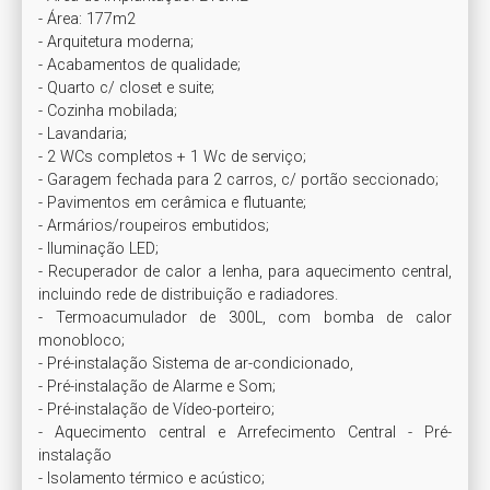
- Área: 177m2

- Arquitetura moderna;

- Acabamentos de qualidade;

- Quarto c/ closet e suite;

- Cozinha mobilada;

- Lavandaria;

- 2 WCs completos + 1 Wc de serviço;

- Garagem fechada para 2 carros, c/ portão seccionado;

- Pavimentos em cerâmica e flutuante;

- Armários/roupeiros embutidos;

- Iluminação LED;

- Recuperador de calor a lenha, para aquecimento central, 
incluindo rede de distribuição e radiadores.

- Termoacumulador de 300L, com bomba de calor 
monobloco;

- Pré-instalação Sistema de ar-condicionado,

- Pré-instalação de Alarme e Som;

- Pré-instalação de Vídeo-porteiro;

- Aquecimento central e Arrefecimento Central - Pré-
instalação

- Isolamento térmico e acústico;
