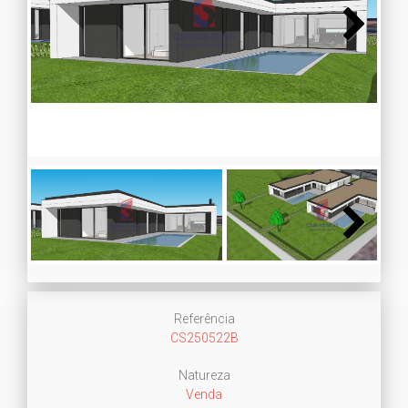
Next
Next
Referência
CS250522B
Natureza
Venda