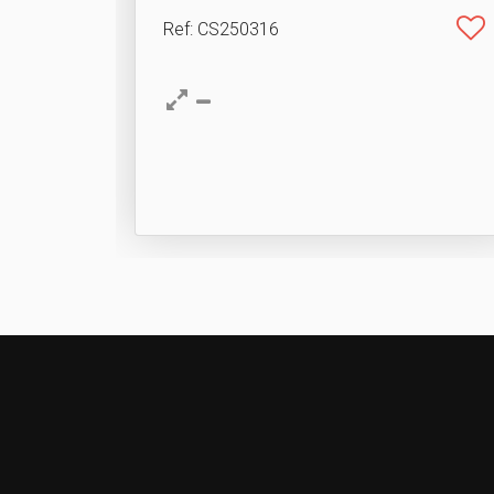
Ref
: CS250316