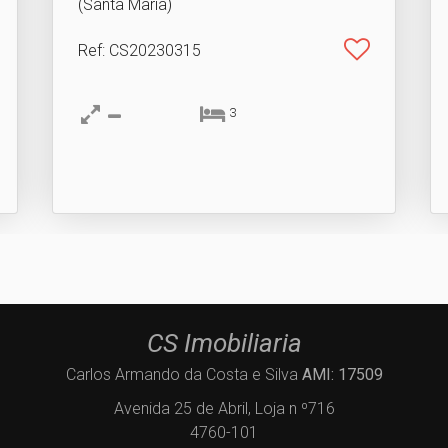
(Santa Maria)
Ref
: CS20230315
3
CS Imobiliaria
Carlos Armando da Costa e Silva
AMI: 17509
Avenida 25 de Abril, Loja n º716
4760-101