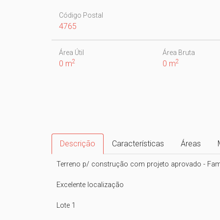
Código Postal
4765
Área Útil
Área Bruta
2
2
0 m
0 m
Descrição
Características
Áreas
Terreno p/ construção com projeto aprovado - Famal
Excelente localização

Lote 1
