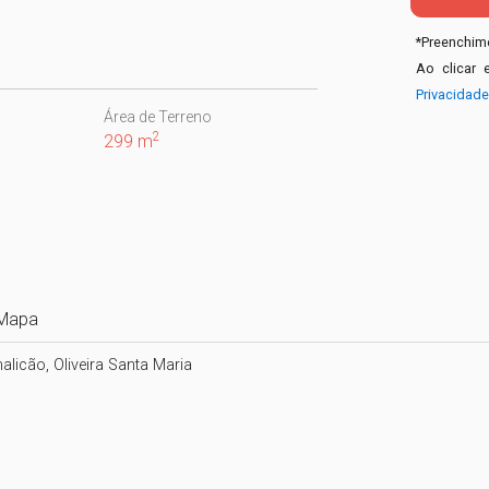
*
Preenchime
Ao clicar 
Privacidad
Área de Terreno
2
299 m
Mapa
icão, Oliveira Santa Maria
