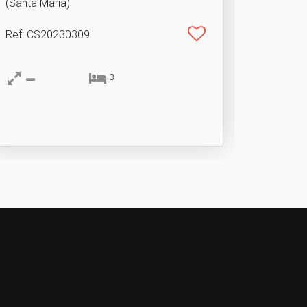
(Santa Maria)
Ref
: CS20230309
3