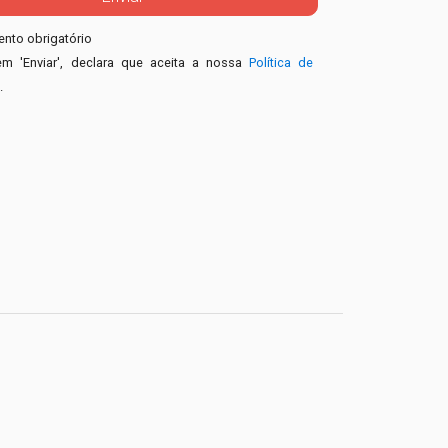
nto obrigatório
em 'Enviar', declara que aceita a nossa
Política de
e
.