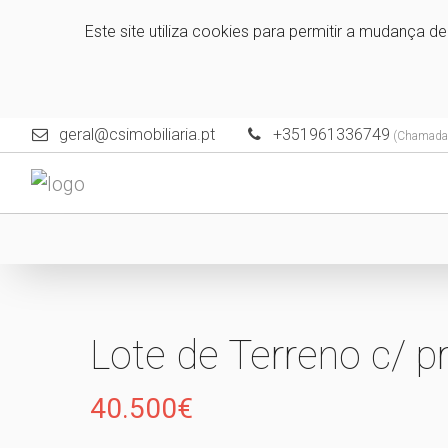
Este site utiliza cookies para permitir a mudança d
geral@csimobiliaria.pt
+351961336749
(Chamada p
Lote de Terreno c/ p
40.500€