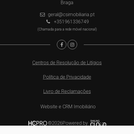
Braga
geral@csimobiliaria.pt
+351961336749
(Chamada para a rede móvel nacional)
Centros de Resolução de Litígios
Política de Privacidade
Livro de Reclamações
Website e CRM Imobiliário
Powered by
©2026