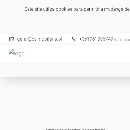
Este site utiliza cookies para permitir a mudança d
geral@csimobiliaria.pt
+351961336749
(Chamada p