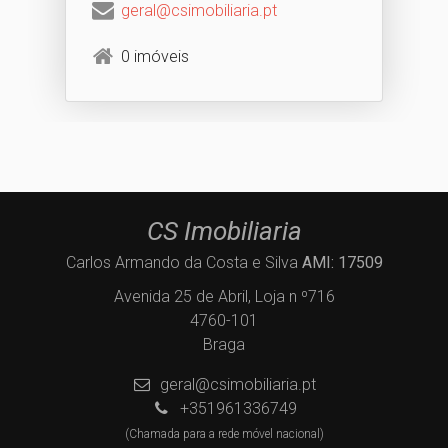
geral@csimobiliaria.pt
0 imóveis
CS Imobiliaria
Carlos Armando da Costa e Silva
AMI: 17509
Avenida 25 de Abril, Loja n º716
4760-101
Braga
geral@csimobiliaria.pt
+351961336749
(Chamada para a rede móvel nacional)