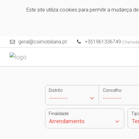
Este site utiliza cookies para permitir a mudança d
geral@csimobiliaria.pt
+351961336749
(Chamada p
Distrito
Concelho
Finalidade
Tip