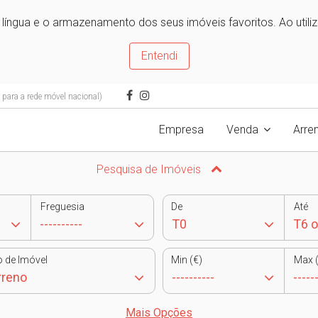
e língua e o armazenamento dos seus imóveis favoritos. Ao utili
Entendi
ara a rede móvel nacional)
Empresa
Venda
Arre
Pesquisa de Imóveis
Freguesia
De
Até
o de Imóvel
Min (€)
Max (
Mais Opções