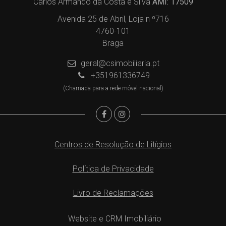
Carlos Armando da Costa e Silva
AMI: 17509
Avenida 25 de Abril, Loja n º716
4760-101
Braga
geral@csimobiliaria.pt
+351961336749
(Chamada para a rede móvel nacional)
Centros de Resolução de Litígios
Política de Privacidade
Livro de Reclamações
Website e CRM Imobiliário