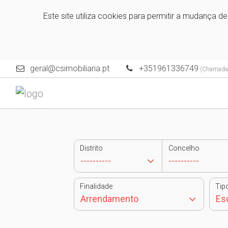
Este site utiliza cookies para permitir a mudança d
geral@csimobiliaria.pt
+351961336749
(Chamada p
Distrito
Concelho
Finalidade
Tip