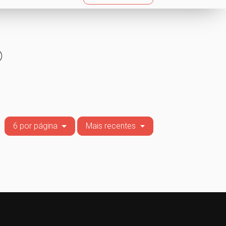
o
6 por página
Mais recentes