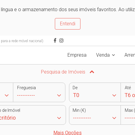
e língua e o armazenamento dos seus imóveis favoritos. Ao utili
Entendi
ara a rede móvel nacional)
Empresa
Venda
Arre
Pesquisa de Imóveis
Freguesia
De
Até
o de Imóvel
Min (€)
Max (
Mais Opções