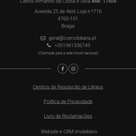
Carlos Armando da Costa e Silva
AMI: 17509
Avenida 25 de Abril, Loja n º716
4760-101
Braga
geral@csimobiliaria.pt
+351961336749
(Chamada para a rede móvel nacional)
Centros de Resolução de Litígios
Política de Privacidade
Livro de Reclamações
Website e CRM Imobiliário