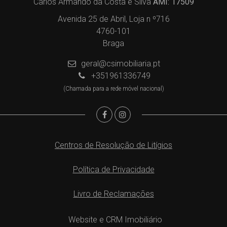
Carlos Armando da Costa e Silva
AMI: 17509
Avenida 25 de Abril, Loja n º716
4760-101
Braga
geral@csimobiliaria.pt
+351961336749
(Chamada para a rede móvel nacional)
Centros de Resolução de Litígios
Política de Privacidade
Livro de Reclamações
Website e CRM Imobiliário