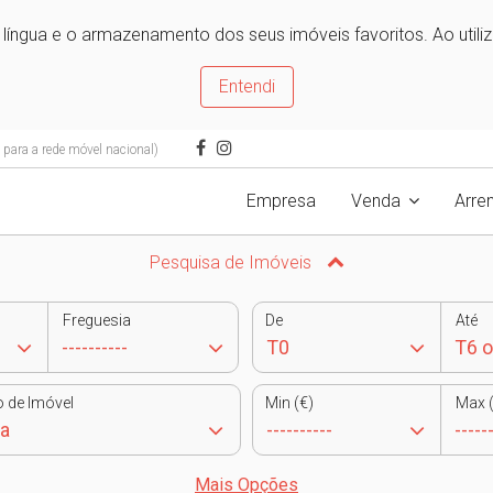
e língua e o armazenamento dos seus imóveis favoritos. Ao utili
Entendi
ara a rede móvel nacional)
Empresa
Venda
Arre
Pesquisa de Imóveis
Freguesia
De
Até
o de Imóvel
Min (€)
Max (
Mais Opções