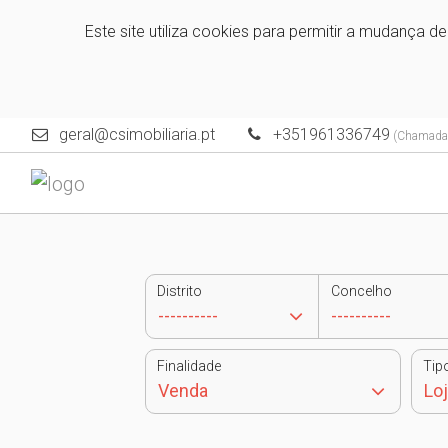
Este site utiliza cookies para permitir a mudança d
geral@csimobiliaria.pt
+351961336749
(Chamada p
Distrito
Concelho
Finalidade
Tip