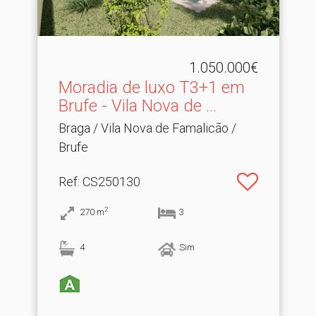
1.050.000€
Moradia de luxo T3+1 em
Brufe - Vila Nova de .​..
Braga / Vila Nova de Famalicão /
Brufe
Ref
: CS250130
2
270
m
3
4
Sim