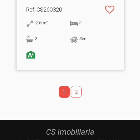
Ref
: CS260320
2
206
m
3
3
Sim
1
2
CS Imobiliaria