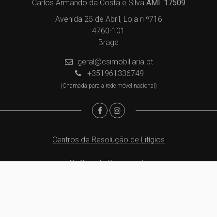
Carlos Armando da Costa e Silva
AMI: 17509
Avenida 25 de Abril, Loja n º716
4760-101
Braga
geral@csimobiliaria.pt
+351961336749
(Chamada para a rede móvel nacional)
Centros de Resolução de Litígios
Política de Privacidade
Livro de Reclamações
Website e CRM Imobiliário