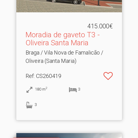
415.000€
Moradia de gaveto T3 -
Oliveira Santa Maria
Braga / Vila Nova de Famalicão /
Oliveira (Santa Maria)
Ref
: CS260419
2
180
m
3
3