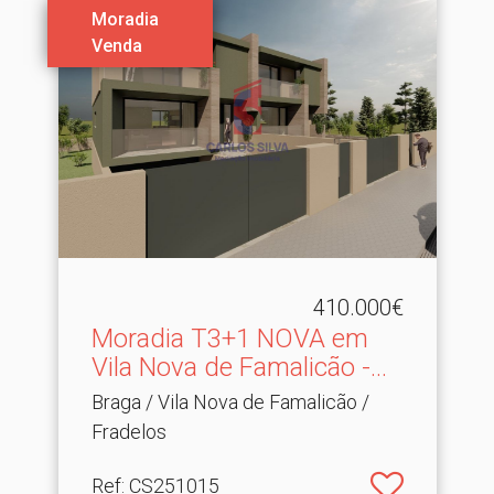
Moradia
Venda
410.000€
Moradia T3+1 NOVA em
Vila Nova de Famalicão -.​..
Braga / Vila Nova de Famalicão /
Fradelos
Ref
: CS251015