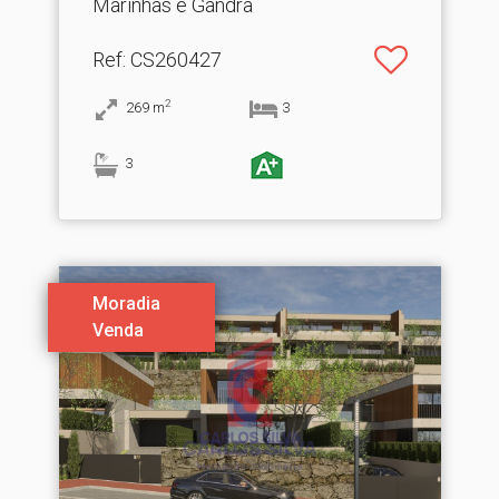
Marinhas e Gandra
Ref
: CS260427
2
269
m
3
3
Moradia
Venda