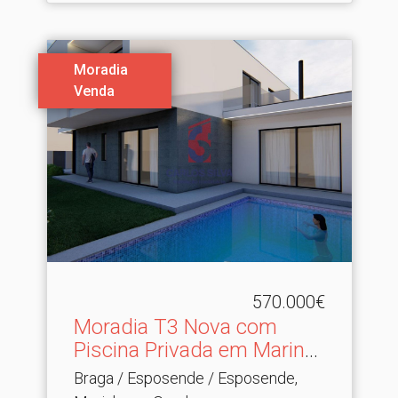
Moradia
Venda
570.000€
Moradia T3 Nova com
Piscina Privada em Marinh.​
..
Braga / Esposende / Esposende,