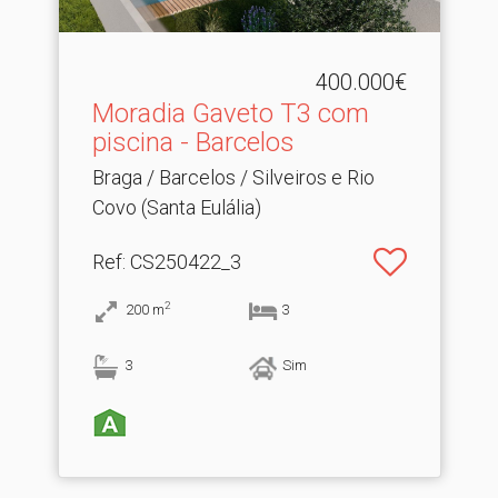
400.000€
Moradia Gaveto T3 com
piscina - Barcelos
Braga / Barcelos / Silveiros e Rio
Covo (Santa Eulália)
Ref
: CS250422_3
2
200
m
3
3
Sim