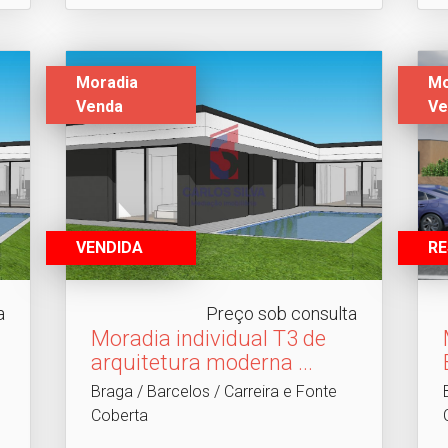
Moradia
Mo
Venda
Ve
VENDIDA
R
a
Preço sob consulta
Moradia individual T3 de
arquitetura moderna .​..
Braga / Barcelos / Carreira e Fonte
Coberta