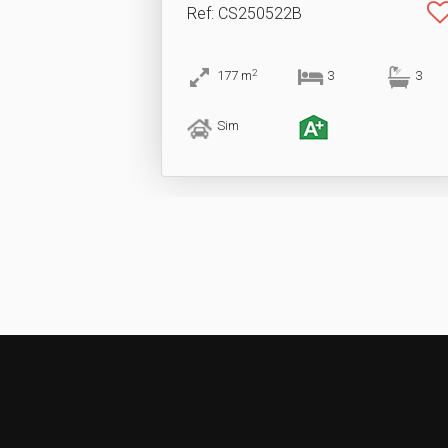
Ref
: CS250522B
2
177
m
3
3
Sim