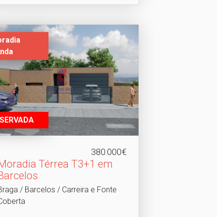
radia
nda
ESERVADA
380.000€
Moradia Térrea T3+1 em
Barcelos
Braga / Barcelos / Carreira e Fonte
Coberta