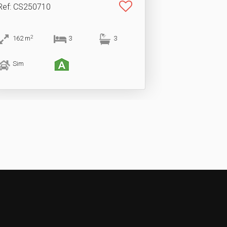
Ref
: CS250710
2
162
m
3
3
Sim