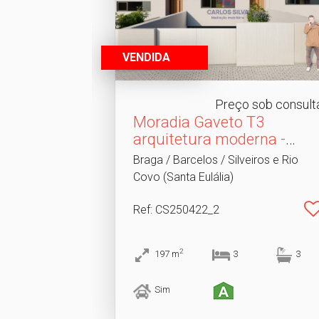
VENDIDA
Preço sob consult
Moradia Gaveto T3
arquitetura moderna -
Barce.​..
Braga / Barcelos / Silveiros e Rio
Covo (Santa Eulália)
Ref
: CS250422_2
2
197
m
3
3
Sim