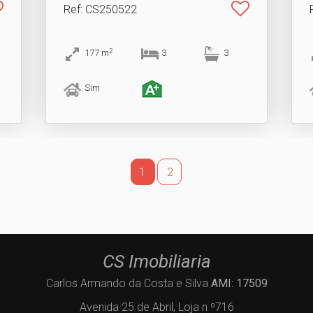
Ref
: CS250522
2
177
m
3
3
Sim
1
2
CS Imobiliaria
Carlos Armando da Costa e Silva
AMI: 17509
Avenida 25 de Abril, Loja n º716