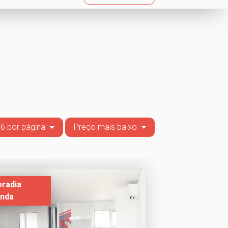
6 por página
Preço mais baixo
radia
nda