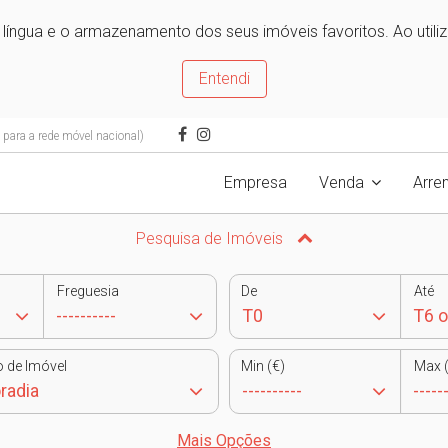
e língua e o armazenamento dos seus imóveis favoritos. Ao utili
Entendi
ara a rede móvel nacional)
Empresa
Venda
Arre
Pesquisa de Imóveis
Freguesia
De
Até
o de Imóvel
Min (€)
Max (
Mais Opções