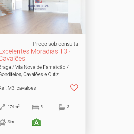
Preço sob consulta
Excelentes Moradias T3 -
Cavalões
Braga / Vila Nova de Famalicão /
Gondifelos, Cavalões e Outiz
Ref
: M3_cavaloes
2
174
m
3
3
Sim