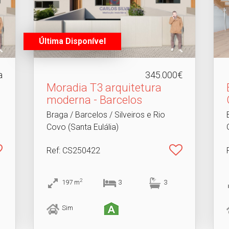
Última Disponível
a
345.000€
Moradia T3 arquitetura
moderna - Barcelos
Braga / Barcelos / Silveiros e Rio
Covo (Santa Eulália)
Ref
: CS250422
2
197
m
3
3
Sim