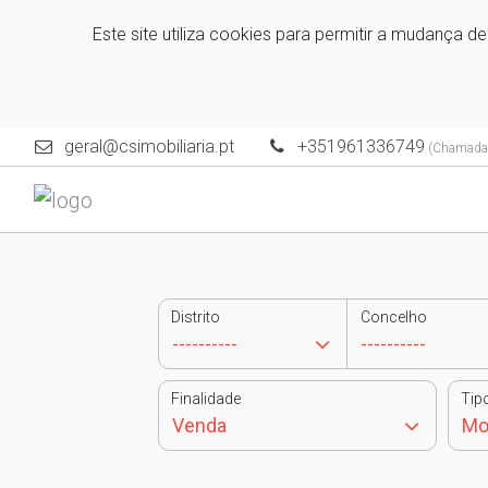
Este site utiliza cookies para permitir a mudança d
geral@csimobiliaria.pt
+351961336749
(Chamada p
Distrito
Concelho
Finalidade
Tip