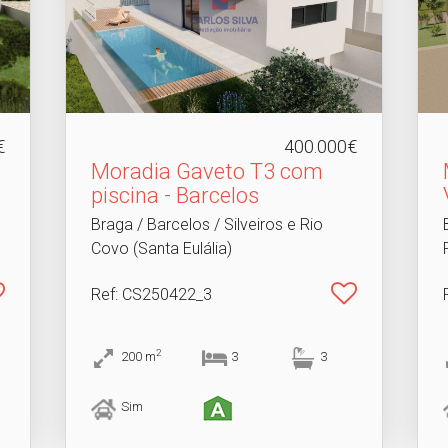
€
400.000€
Moradia Gaveto T3 com
piscina - Barcelos
Braga / Barcelos / Silveiros e Rio
Covo (Santa Eulália)
Ref
: CS250422_3
2
200
m
3
3
Sim