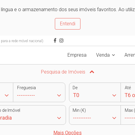
e língua e o armazenamento dos seus imóveis favoritos. Ao utili
Entendi
ara a rede móvel nacional)
Empresa
Venda
Arre
Pesquisa de Imóveis
Freguesia
De
Até
o de Imóvel
Min (€)
Max (
Mais Opções