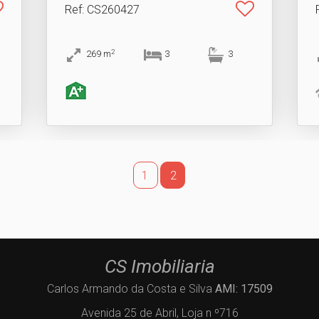
Ref
: CS260427
2
269
m
3
3
1
2
CS Imobiliaria
Carlos Armando da Costa e Silva
AMI: 17509
Avenida 25 de Abril, Loja n º716