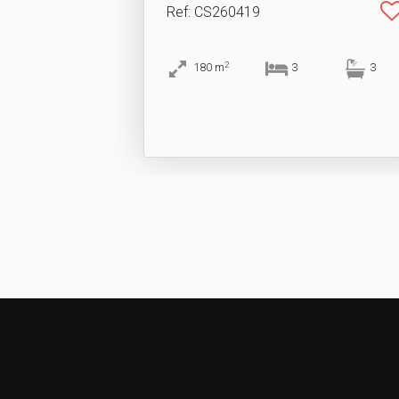
Ref
: CS260419
2
180
m
3
3