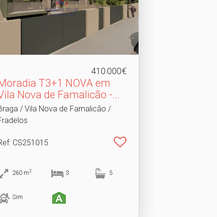
410.000€
Moradia T3+1 NOVA em
Vila Nova de Famalicão -.​..
Braga / Vila Nova de Famalicão /
Fradelos
Ref
: CS251015
2
260
m
3
5
Sim