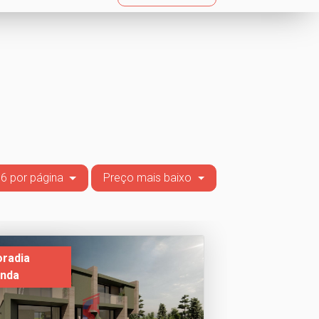
6 por página
Preço mais baixo
radia
nda