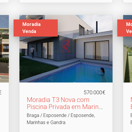
Moradia
Mo
Venda
Ve
€
570.000€
Moradia T3 Nova com
Piscina Privada em Marinh.​
..
Braga / Esposende / Esposende,
Marinhas e Gandra