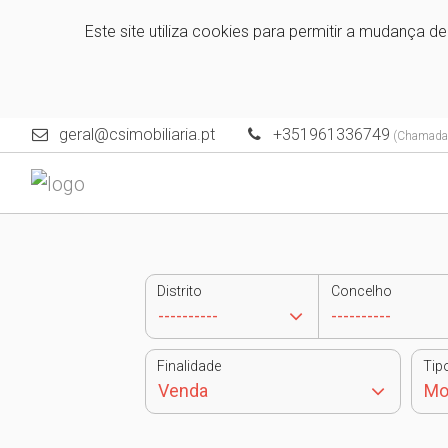
Este site utiliza cookies para permitir a mudança d
geral@csimobiliaria.pt
+351961336749
(Chamada p
Distrito
Concelho
Finalidade
Tip