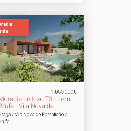
radia
nda
1.050.000€
Moradia de luxo T3+1 em
Brufe - Vila Nova de .​..
Braga / Vila Nova de Famalicão /
Brufe