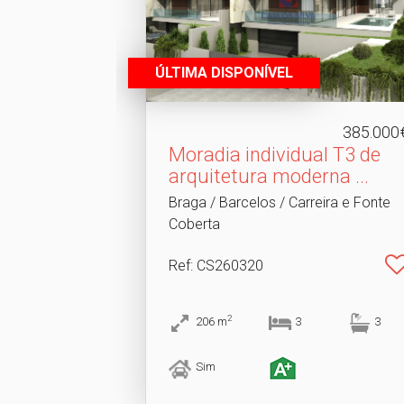
ÚLTIMA DISPONÍVEL
385.000
Moradia individual T3 de
arquitetura moderna .​..
Braga / Barcelos / Carreira e Fonte
Coberta
Ref
: CS260320
2
206
m
3
3
Sim