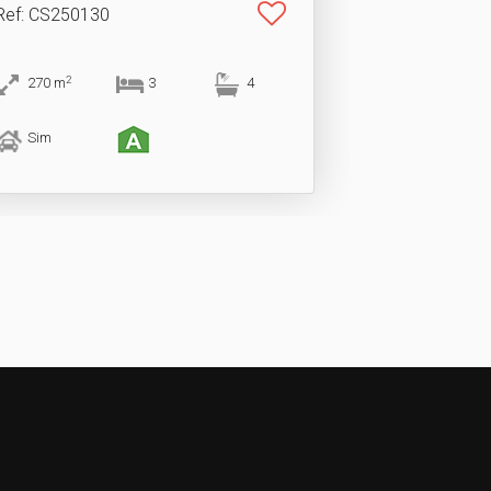
Ref
: CS250130
2
270
m
3
4
Sim